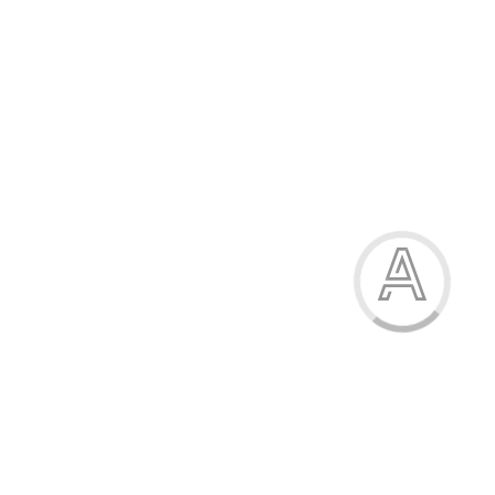
454.80 грн.
-15%
Кросівки для дівчинки
454.80 грн.
Модель:
3311-3