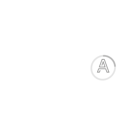
Кросівки дитячі
605.00 грн.
Модель:
770-3-3