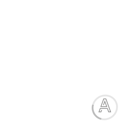
539.80 грн.
-15%
Босоніжки для дівчинки
539.80 грн.
Модель:
20661-7