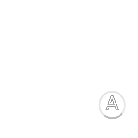
544.90 грн.
-15%
Босоніжки для дівчинки
544.90 грн.
Модель:
6511-5