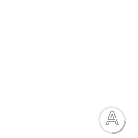
304.20 грн.
-21%
Босоніжки дитячі
304.20 грн.
Модель:
9171-3-1