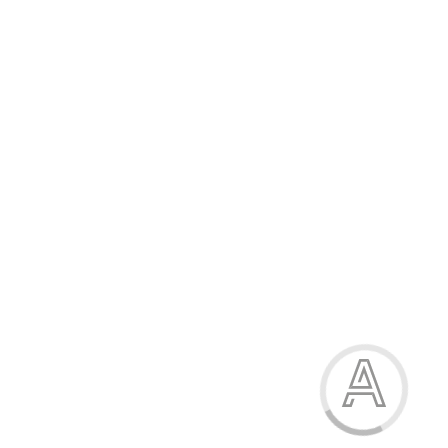
437.80 грн.
-15%
Босоніжки для хлопчика
437.80 грн.
Модель:
1121-1