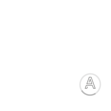
442.00 грн.
-15%
Босоніжки для хлопчика
442.00 грн.
Модель:
2818В