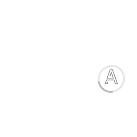
Кросівки жіночі
485.00 грн.
Модель:
А05-4