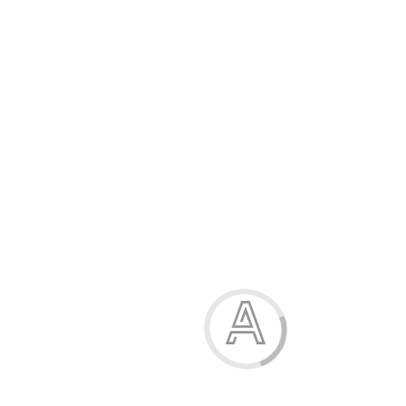
Модель:
21206
Відгуків: 1
1096.50 грн.
1388.00 грн.
Розмір взуття
36
Купити
Характеристики
Опис