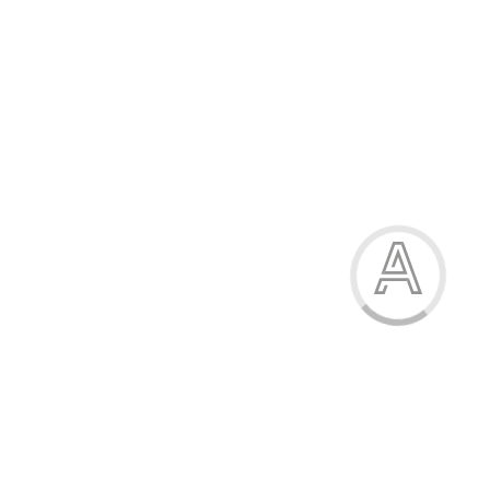
926.20 грн.
-24%
Кросівки жіночі
926.20 грн.
Модель:
925-3