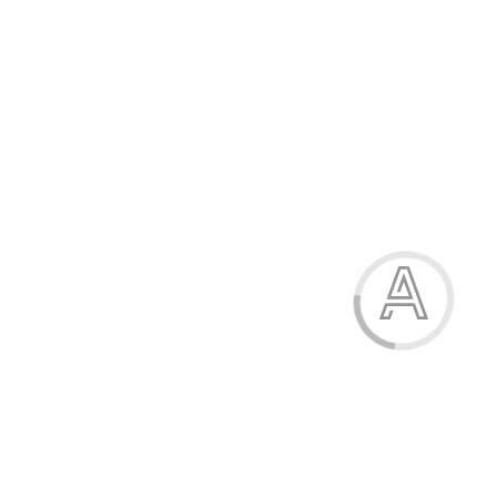
378.30 грн.
-15%
Кросівки жіночі
378.30 грн.
Модель:
3026-1