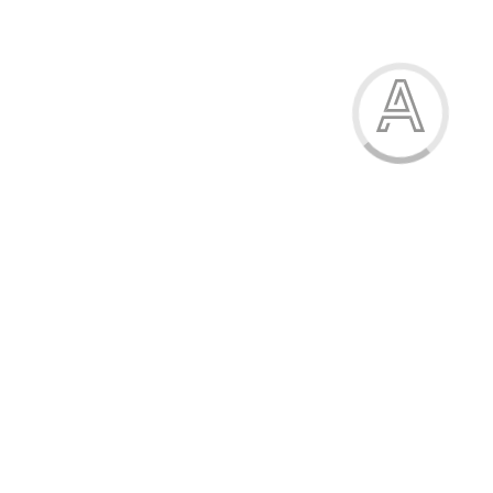
263.50 грн.
Модель:
9020-3
739.50 грн.