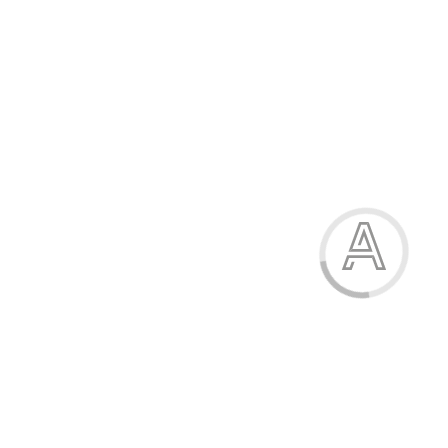
Туфлі жіночі
1304.00 грн.
Модель:
Р21