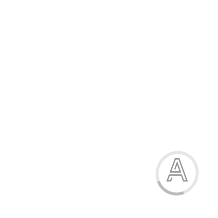
835.50 грн.
-23%
Шльопанці жіночі
835.50 грн.
Модель:
В02-1