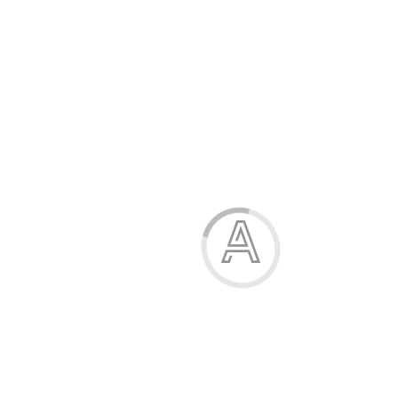
Модель:
56320
176.00 грн.
241.00 грн.
Розмір