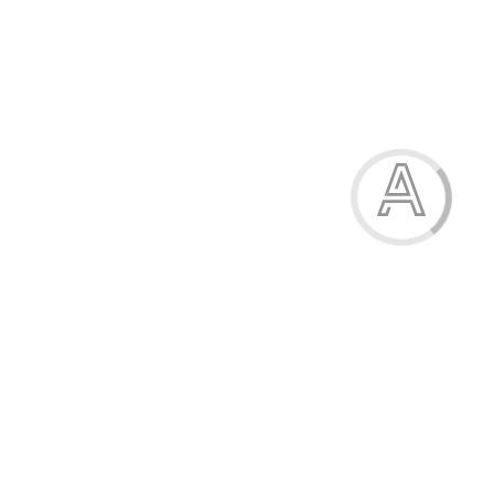
Модель:
К343
Набір із 3 пензликів, №1, 2, 3, білка, круглі