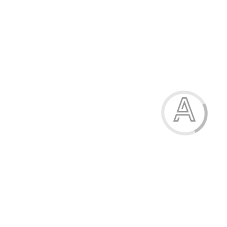
Набір з 4 пензликів, № 2, 4, 6, 8, поні, круглі, Peppy Pinto
39.00 грн.
Модель:
АВ-4