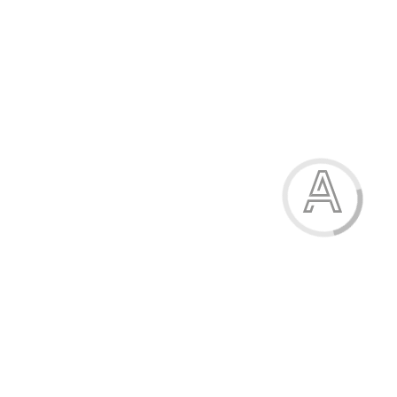
Набір із 3 пензликів, №1, 2, 3, білка, круглі
31.00 грн.
Модель:
7679