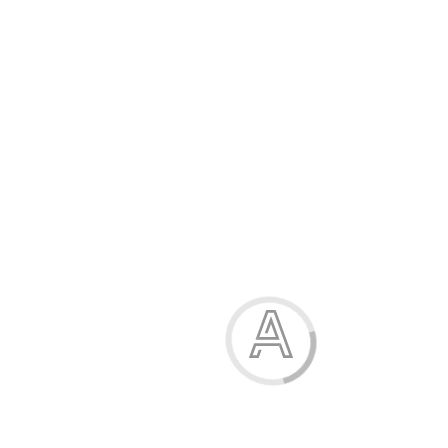
Модель:
11-95
4.00 грн.
0
грн. на бонусний рахунок
Принт
принт 1
Купити
Характеристики
Опис