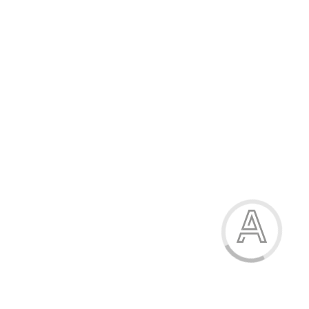
459.90 грн.
-15%
Босоніжки жіночі
459.90 грн.
Модель:
К54-1