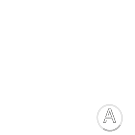
947.80 грн.
-15%
Босоніжки жіночі
947.80 грн.
Модель:
6905-215